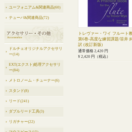
ユーフォニアム&関連商品(60)
テューバ&関連商品(72)
トレヴァー・ワイ フルート
第6巻-高度な練習課題/笹井 
訳 (改訂新版)
ドルチェオリジナルアクセサリ
通常価格 2,420 円
ー(14)
¥ 2,420 円（税込）
EXT(エクスト)処理アクセサリ
ー(84)
メトロノーム・チューナー(6)
スタンド(8)
リード(241)
ダブルリード工具(3)
リガチャー(22)