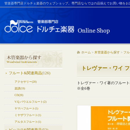
管楽器専門店ドルチェ楽器のウェブショップ。専門店ならではの品揃えでお買い物をお
ホーム
>
木管楽器から探す
>
フル
トレヴァー・ワイ フル
フルート&関連商品(126)
アクセサリー(20)
トレヴァー・ワイ著のフルート
※全6巻
楽譜(19)
CD(28)
V.Q.パウエルフルート(2)
ヤマハフルート(1)
ミヤザワフルート(1)
アルタスフルート(1)