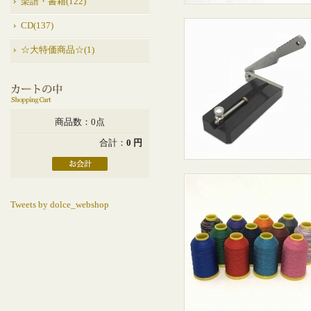
楽譜・書籍(122)
CD(137)
☆大特価商品☆(1)
商品数：0点
合計：
0 円
Tweets by dolce_webshop