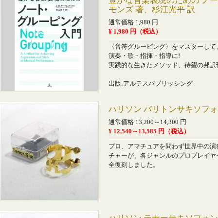
豊かな音楽表現のための ノート
モンズ 著、杉江光平 訳
通常価格 1,980 円
¥ 1,980 円（税込）
〈音符グルーピング〉をマスターして
演奏・歌・指揮・指導に!
実践的な生きたメソッド、待望の邦訳
出版:アルテスパブリッシング
ハリソン バリトンサキソフ
通常価格 13,200～14,300 円
¥ 12,540～13,585 円（税込）
プロ、アマチュアを問わず世界中の演
チャーが、各ジャンルのプロプレイヤ
全復刻しました。