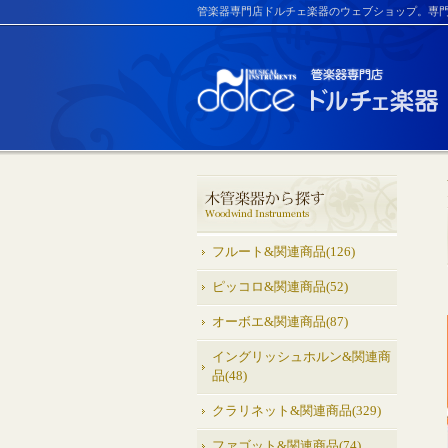
管楽器専門店ドルチェ楽器のウェブショップ。専
フルート&関連商品(126)
ピッコロ&関連商品(52)
オーボエ&関連商品(87)
イングリッシュホルン&関連商
品(48)
クラリネット&関連商品(329)
ファゴット&関連商品(74)