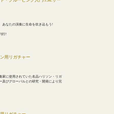
・グルーピング入門/J.M.サー
、あなたの演奏に生命を吹き込もう!
刊行!
ォン用リガチャー
奏家に使用されていた名品ハリソン・リガ
ー及びグローバルとの研究・開発により完