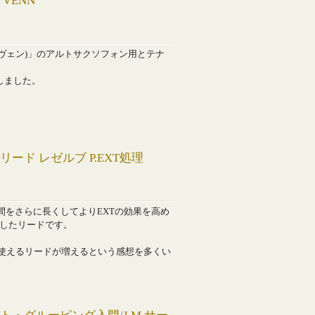
VENN
(ヴェン)」のアルトサクソフォン用とテナ
売しました。
ード レゼルブ P.EXT処理
間をさらに長くしてよりEXTの効果を高め
を施したリードです。
使えるリードが増えるという感想を多くい