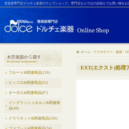
管楽器専門店ドルチェ楽器のウェブショップ。専門店ならではの品揃えでお買い物をお
ホーム
>
アクセサリー・楽譜・C
EXT(エクスト)処
フルート&関連商品(126)
ピッコロ&関連商品(52)
オーボエ&関連商品(87)
イングリッシュホルン&関連商
品(48)
クラリネット&関連商品(329)
ファゴット&関連商品(74)