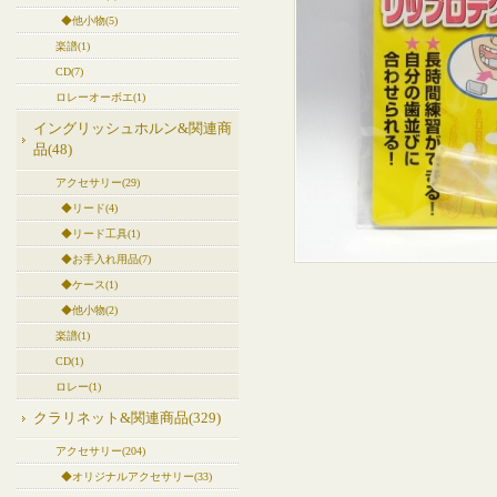
◆他小物(5)
楽譜(1)
CD(7)
ロレーオーボエ(1)
イングリッシュホルン&関連商
品(48)
アクセサリー(29)
◆リード(4)
◆リード工具(1)
◆お手入れ用品(7)
◆ケース(1)
◆他小物(2)
楽譜(1)
CD(1)
ロレー(1)
クラリネット&関連商品(329)
アクセサリー(204)
◆オリジナルアクセサリー(33)