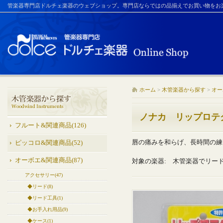
管楽器専門店ドルチェ楽器のウェブショップ。専門店ならではの品揃えでお買い物をお
ホーム
>
木管楽器から探す
>
オー
ノナカ リップロテ
フルート&関連商品(126)
唇の痛みを和らげ、長時間の練
ピッコロ&関連商品(52)
オーボエ&関連商品(87)
対象の楽器: 木管楽器でリー
アクセサリー(47)
◆リード(8)
◆リード工具(1)
◆お手入れ用品(9)
◆ケース(1)