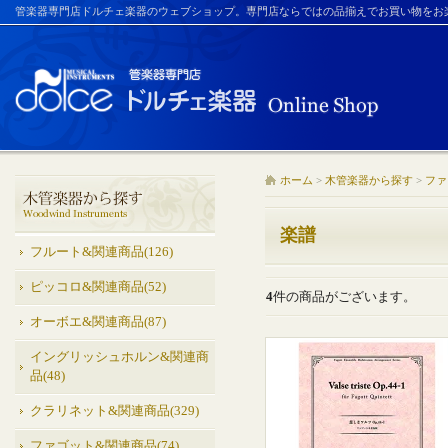
管楽器専門店ドルチェ楽器のウェブショップ。専門店ならではの品揃えでお買い物をお
ホーム
>
木管楽器から探す
>
ファ
楽譜
フルート&関連商品(126)
ピッコロ&関連商品(52)
4
件の商品がございます。
オーボエ&関連商品(87)
イングリッシュホルン&関連商
品(48)
クラリネット&関連商品(329)
ファゴット&関連商品(74)