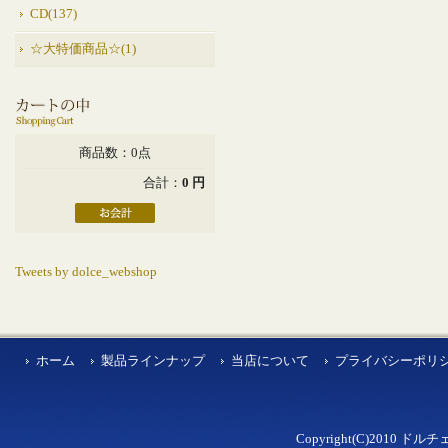
CD(137)
☆大特価商品☆(1)
商品数：0点
合計：
0 円
Tweets by dolce_webshop
ホーム
製品ラインナップ
当店について
プライバシーポリ
Copyright(C)2010 ドルチェ