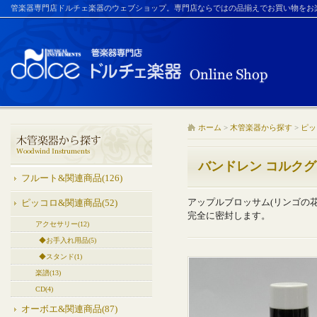
管楽器専門店ドルチェ楽器のウェブショップ。専門店ならではの品揃えでお買い物をお
ホーム
>
木管楽器から探す
>
ピッ
バンドレン コルク
フルート&関連商品(126)
アップルブロッサム(リンゴの
ピッコロ&関連商品(52)
完全に密封します。
アクセサリー(12)
◆お手入れ用品(5)
◆スタンド(1)
楽譜(13)
CD(4)
オーボエ&関連商品(87)