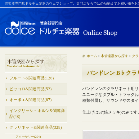
管楽器専門店ドルチェ楽器のウェブショップ。専門店ならではの品揃えでお買い物をお
ホーム
>
木管楽器から探す
>
クラ
バンドレン B♭クラ
フルート&関連商品(126)
バンドレンのクラリネット用リガ
ピッコロ&関連商品(52)
ユニークなダブル・トラックね
オーボエ&関連商品(87)
種類付属し、サウンドやスタイ
イングリッシュホルン&関連商
仕上げはSP(銀メッキ)のみです
品(48)
クラリネット&関連商品(329)
アクセサリー(204)