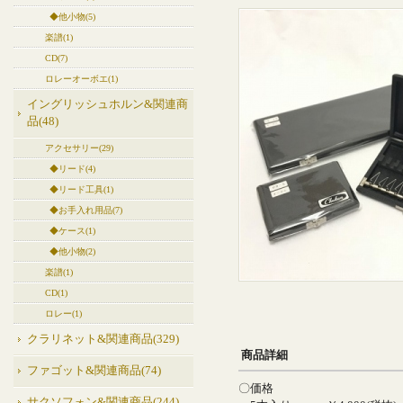
◆他小物(5)
楽譜(1)
CD(7)
ロレーオーボエ(1)
イングリッシュホルン&関連商
品(48)
アクセサリー(29)
◆リード(4)
◆リード工具(1)
◆お手入れ用品(7)
◆ケース(1)
◆他小物(2)
楽譜(1)
CD(1)
ロレー(1)
クラリネット&関連商品(329)
商品詳細
ファゴット&関連商品(74)
〇価格
サクソフォン&関連商品(244)