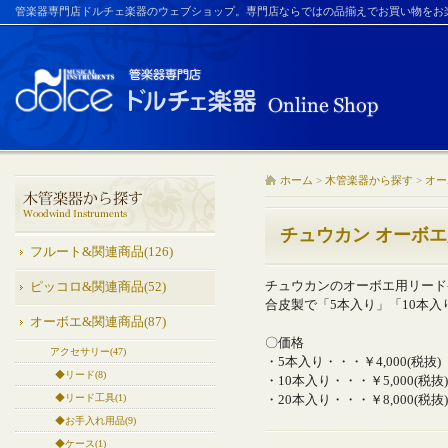
管楽器専門店ドルチェ楽器のウェブショップ。専門店ならではの品揃えでお買い物をお
ホーム
>
木管楽器から探す
>
オー
チュウカン オーボ
フルート&関連商品(126)
チュウカンのオーボエ用リード
ピッコロ&関連商品(52)
合皮製で「5本入り」「10本入
オーボエ&関連商品(87)
〇価格
アクセサリー(47)
・5本入り・・・￥4,000(税抜)
◆リード(8)
・10本入り・・・￥5,000(税抜)
◆リード工具(1)
・20本入り・・・￥8,000(税抜)
◆お手入れ用品(9)
◆ケース(1)