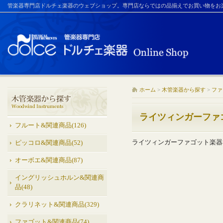
管楽器専門店ドルチェ楽器のウェブショップ。専門店ならではの品揃えでお買い物をお
ホーム
>
木管楽器から探す
>
ファ
ライツィンガーファ
フルート&関連商品(126)
ライツィンガーファゴット楽器
ピッコロ&関連商品(52)
オーボエ&関連商品(87)
イングリッシュホルン&関連商
品(48)
クラリネット&関連商品(329)
ファゴット&関連商品(74)