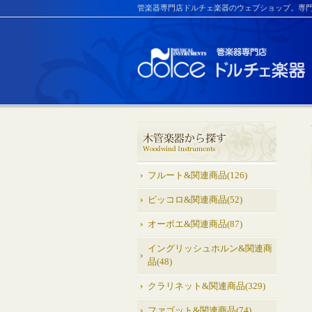
管楽器専門店ドルチェ楽器のウェブショップ。専
フルート&関連商品(126)
ピッコロ&関連商品(52)
オーボエ&関連商品(87)
イングリッシュホルン&関連商
品(48)
クラリネット&関連商品(329)
ファゴット&関連商品(74)