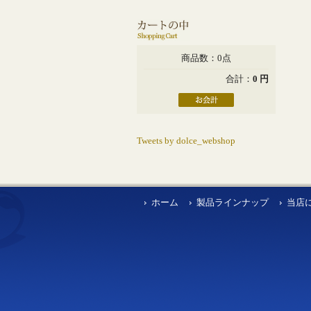
商品数：0点
合計：
0 円
Tweets by dolce_webshop
ホーム
製品ラインナップ
当店