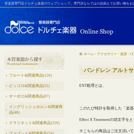
管楽器専門店ドルチェ楽器のウェブショップ。専門店ならではの品揃えでお買い物をお
ホーム
>
アクセサリー・楽譜・C
バンドレン アルトサク
フルート&関連商品(126)
EXT処理とは、
ピッコロ&関連商品(52)
オーボエ&関連商品(87)
イングリッシュホルン&関連商
このたび特許を取得した「楽器
品(48)
Effect X Treatment
クラリネット&関連商品(329)
※こちらの商品はご注文頂いて
ファゴット&関連商品(74)