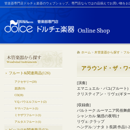
管楽器専門店ドルチェ楽器のウェブショップ。専門店ならではの品揃えでお買い物をお
ホーム
>
木管楽器から探す
>
フル
アラウンド・ザ・ワ
フルート&関連商品(126)
アクセサリー(20)
[演奏]
エマニュエル・パユ(フルート)
楽譜(19)
クリスティアン・リヴェ(ギター
CD(28)
V.Q.パウエルフルート(2)
[収録曲]
ヤマハフルート(1)
バルトーク:ルーマニア民俗舞
ミヤザワフルート(1)
シャンカル:魅惑の夜明け
リヴェ:クラップ
アルタスフルート(1)
ヘンデル:ソナタ ト長調 作品1-