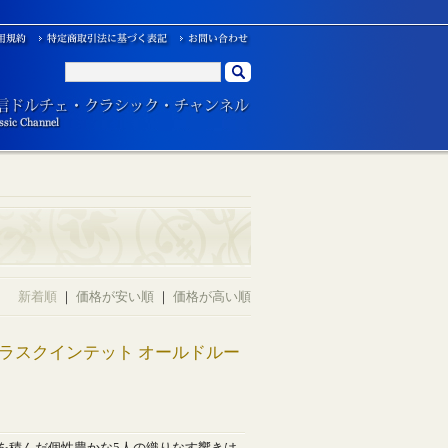
新着順
｜
価格が安い順
｜
価格が高い順
ntet 兵ブラスクインテット オールドルー