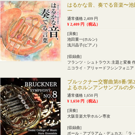
はるかな音、奏でる音楽〜池
一
通常価格 2,409 円
¥ 2,409 円（税込）
[演奏]
池田重一(ホルン)
浅川晶子(ピアノ)
[収録曲]
フランツ・シュトラウス:主題と変奏 作
ニコライ・アリャードフシンフォニア
ブルックナー交響曲第8番/第
よるホルンアンサンブルの夕
通常価格 1,650 円
¥ 1,650 円（税込）
[演奏]
大阪音楽大学ホルン専攻
[収録曲]
ポール・アブラアム・デュカス: 「ラ