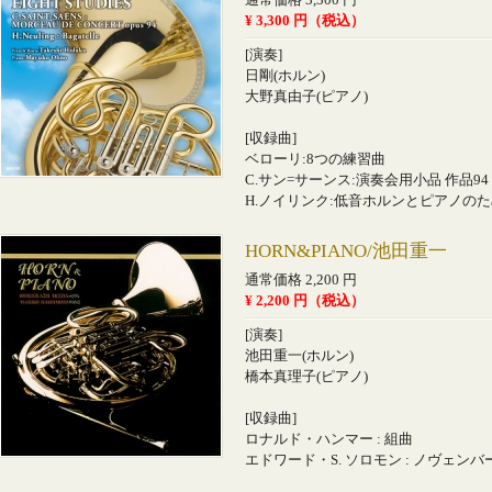
通常価格 3,300 円
¥ 3,300 円（税込）
[演奏]
日剛(ホルン)
大野真由子(ピアノ)
[収録曲]
ベローリ:8つの練習曲
C.サン=サーンス:演奏会用小品 作品94
H.ノイリンク:低音ホルンとピアノの
HORN&PIANO/池田重一
通常価格 2,200 円
¥ 2,200 円（税込）
[演奏]
池田重一(ホルン)
橋本真理子(ピアノ)
[収録曲]
ロナルド・ハンマー : 組曲
エドワード・S. ソロモン : ノヴェン