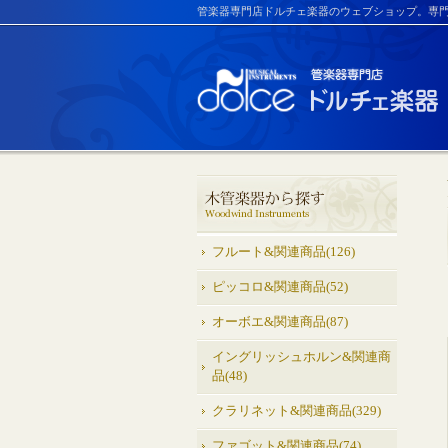
管楽器専門店ドルチェ楽器のウェブショップ。専
フルート&関連商品(126)
ピッコロ&関連商品(52)
オーボエ&関連商品(87)
イングリッシュホルン&関連商
品(48)
クラリネット&関連商品(329)
ファゴット&関連商品(74)