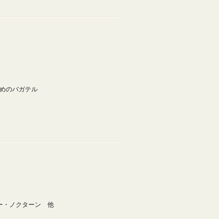
ためのバガテル
バー・ノクターン 他