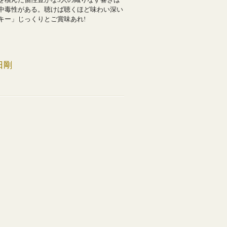
を積んだ個性豊かな5人の織りなす響きは
中毒性がある。聴けば聴くほど味わい深い
キー」じっくりとご賞味あれ!
日剛