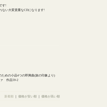
です!
ない大変貴重なCDになります!
のための小品4つの即興曲(旅の印象より)
 作品59-2
新着順
｜
価格が安い順
｜
価格が高い順