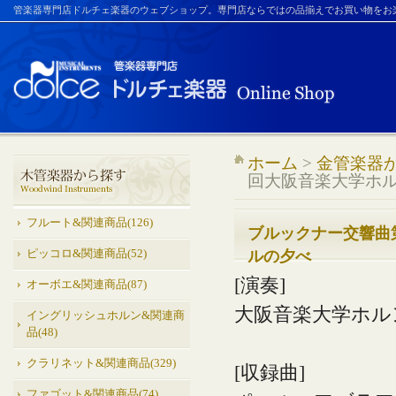
管楽器専門店ドルチェ楽器のウェブショップ。専門店ならではの品揃えでお買い物をお
ホーム
>
金管楽器
回大阪音楽大学ホ
フルート&関連商品(126)
ブルックナー交響曲
ピッコロ&関連商品(52)
ルの夕べ
[演奏]
オーボエ&関連商品(87)
大阪音楽大学ホル
イングリッシュホルン&関連商
品(48)
クラリネット&関連商品(329)
[収録曲]
ファゴット&関連商品(74)