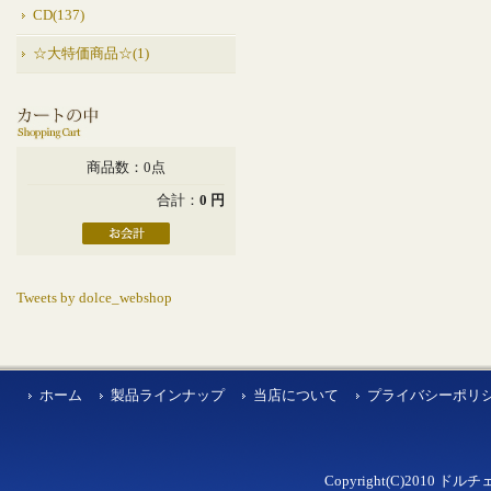
CD(137)
☆大特価商品☆(1)
商品数：0点
合計：
0 円
Tweets by dolce_webshop
ホーム
製品ラインナップ
当店について
プライバシーポリ
Copyright(C)2010 ドルチェ