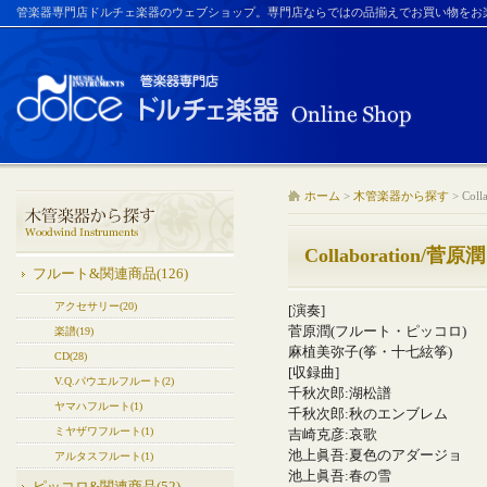
管楽器専門店ドルチェ楽器のウェブショップ。専門店ならではの品揃えでお買い物をお
ホーム
>
木管楽器から探す
>
Col
Collaboration/菅原潤
フルート&関連商品(126)
アクセサリー(20)
[演奏]
菅原潤(フルート・ピッコロ)
楽譜(19)
麻植美弥子(筝・十七絃筝)
CD(28)
[収録曲]
V.Q.パウエルフルート(2)
千秋次郎:湖松譜
ヤマハフルート(1)
千秋次郎:秋のエンブレム
ミヤザワフルート(1)
吉崎克彦:哀歌
池上眞吾:夏色のアダージョ
アルタスフルート(1)
池上眞吾:春の雪