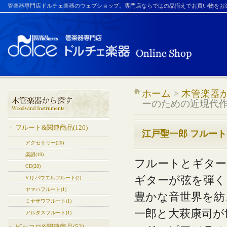
管楽器専門店ドルチェ楽器のウェブショップ。専門店ならではの品揃えでお買い物をお
ホーム
>
木管楽器
ーのための近現代作品集
フルート&関連商品(126)
江戸聖一郎 フルートと
アクセサリー(20)
楽譜(19)
フルートとギター
CD(28)
ギターが弦を弾く点
V.Q.パウエルフルート(2)
ヤマハフルート(1)
豊かな音世界を紡
ミヤザワフルート(1)
一郎と大萩康司が
アルタスフルート(1)