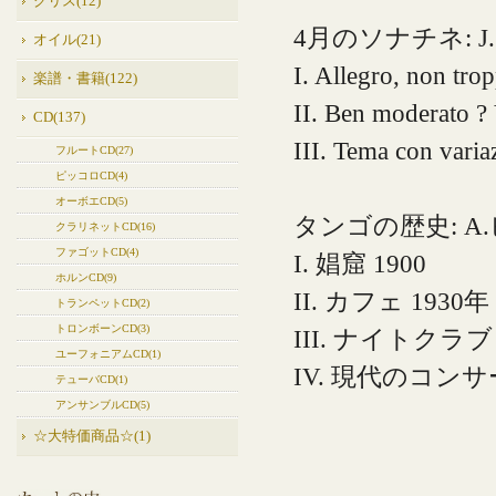
グリス(12)
4月のソナチネ: 
オイル(21)
I. Allegro, non tro
楽譜・書籍(122)
II. Ben moderato ?
CD(137)
III. Tema con varia
フルートCD(27)
ピッコロCD(4)
オーボエCD(5)
タンゴの歴史: A
クラリネットCD(16)
ファゴットCD(4)
I. 娼窟 1900
ホルンCD(9)
II. カフェ 1930年
トランペットCD(2)
トロンボーンCD(3)
III. ナイトクラブ 
ユーフォニアムCD(1)
IV. 現代のコン
テューバCD(1)
アンサンブルCD(5)
☆大特価商品☆(1)