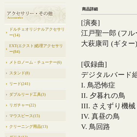
商品詳細
[演奏]
ドルチェオリジナルアクセサリ
江戸聖一郎 (フル
ー(14)
大萩康司 (ギター
EXT(エクスト)処理アクセサリ
ー(84)
メトロノーム・チューナー(6)
[収録曲]
スタンド(8)
デジタルバード組
I. 鳥恐怖症
リード(241)
II. 夕暮れの鳥
ダブルリード工具(3)
III. さえずり機械
リガチャー(22)
IV. 真昼の鳥
マウスピース(15)
V. 鳥回路
クリーニング用品(13)