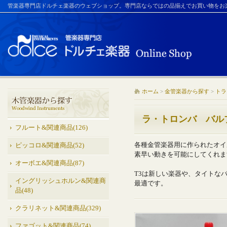
管楽器専門店ドルチェ楽器のウェブショップ。専門店ならではの品揃えでお買い物をお
ホーム
>
金管楽器から探す
>
トラ
ラ・トロンバ バル
フルート&関連商品(126)
各種金管楽器用に作られたオイ
ピッコロ&関連商品(52)
素早い動きを可能にしてくれま
オーボエ&関連商品(87)
T3は新しい楽器や、タイトな
イングリッシュホルン&関連商
最適です。
品(48)
クラリネット&関連商品(329)
ファゴット&関連商品(74)