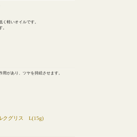
。
性が低く軽いオイルです。
す。
作用があり、ツヤを持続させます。
グリス L(15g)