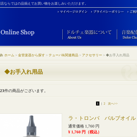
門店ならではの品揃えでお買い物をお楽しみいただけます。
ホーム
>
金管楽器から探す
>
テューバ&関連商品
>
アクセサリー
>
◆お手入れ用品
◆お手入れ用品
23
件の商品がございます。
1
|
2
次へ>>
ラ・トロンバ バルブオイル FA
通常価格 1,760 円
¥ 1,760 円（税込）