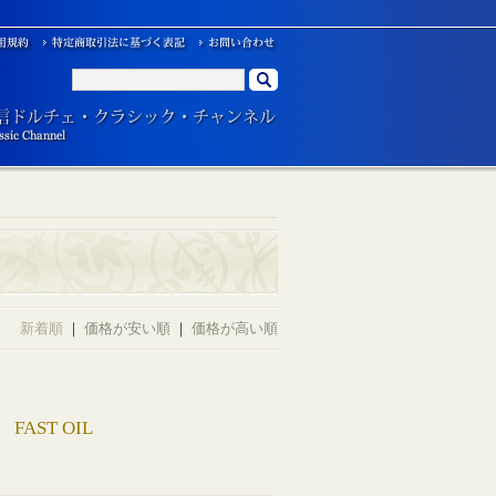
新着順
｜
価格が安い順
｜
価格が高い順
ST OIL