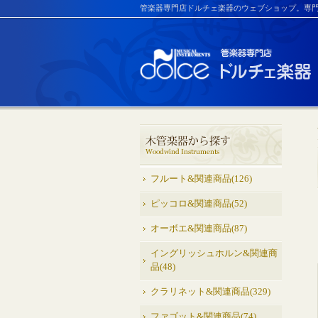
管楽器専門店ドルチェ楽器のウェブショップ。専
フルート&関連商品(126)
ピッコロ&関連商品(52)
オーボエ&関連商品(87)
イングリッシュホルン&関連商
品(48)
クラリネット&関連商品(329)
ファゴット&関連商品(74)