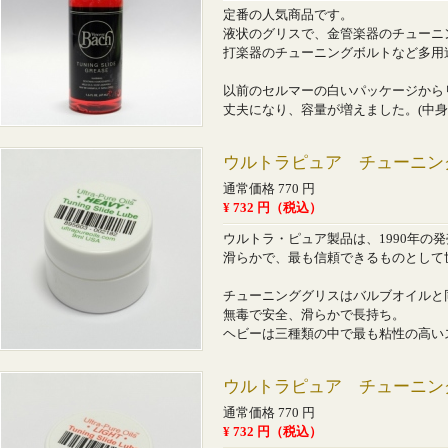
定番の人気商品です。
液状のグリスで、金管楽器のチューニ
打楽器のチューニングボルトなど多用
以前のセルマーの白いパッケージから
丈夫になり、容量が増えました。(中身
ウルトラピュア チューニン
通常価格 770 円
¥ 732 円（税込）
ウルトラ・ピュア製品は、1990年の
滑らかで、最も信頼できるものとして
チューニンググリスはバルブオイルと
無毒で安全、滑らかで長持ち。
ヘビーは三種類の中で最も粘性の高い
ウルトラピュア チューニン
通常価格 770 円
¥ 732 円（税込）