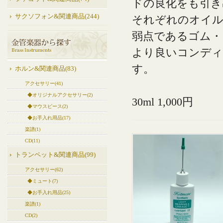
ドの良化をも引き
サクソフォン&関連商品(244)
それぞれのオイル
弱点であるゴム・
より良いコンディ
す。
ホルン&関連商品(83)
アクセサリー(41)
◆オリジナルアクセサリー(2)
30ml 1,000円
◆マウスピース(2)
◆お手入れ用品(17)
楽譜(1)
CD(11)
トランペット&関連商品(99)
アクセサリー(62)
◆ミュート(7)
◆お手入れ用品(25)
楽譜(1)
CD(2)