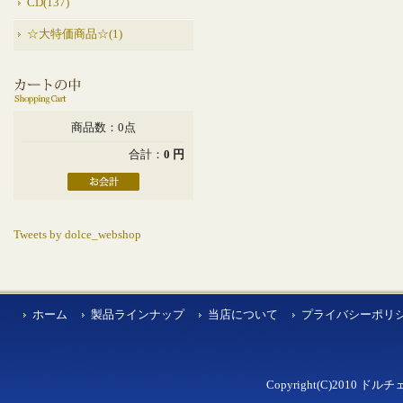
CD(137)
☆大特価商品☆(1)
商品数：0点
合計：
0 円
Tweets by dolce_webshop
ホーム
製品ラインナップ
当店について
プライバシーポリ
Copyright(C)2010 ドルチェ