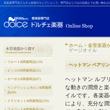
管楽器専門店ドルチェ楽器のウェブショップ。専門店ならではの品揃えでお買い物をお
ホーム
>
金管楽器
ゲージオイル
フルート&関連商品(126)
ヘットマン ベアリ
ピッコロ&関連商品(52)
ヘットマン ルブ
オーボエ&関連商品(87)
な動きの潤滑と楽
イングリッシュホルン&関連商
品(48)
イルです。各楽器
クラリネット&関連商品(329)
により、充分な潤
ファゴット&関連商品(74)