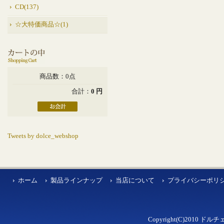
CD(137)
☆大特価商品☆(1)
商品数：0点
合計：
0 円
Tweets by dolce_webshop
ホーム
製品ラインナップ
当店について
プライバシーポリ
Copyright(C)2010 ドルチェ