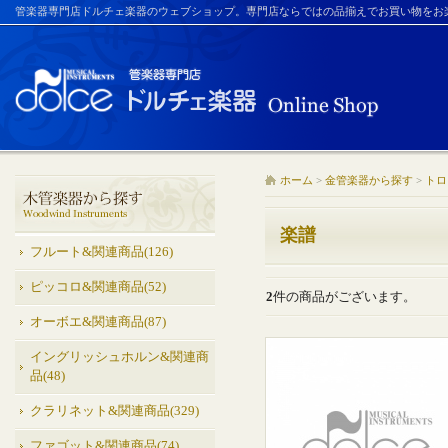
管楽器専門店ドルチェ楽器のウェブショップ。専門店ならではの品揃えでお買い物をお
ホーム
>
金管楽器から探す
>
トロ
楽譜
フルート&関連商品(126)
ピッコロ&関連商品(52)
2
件の商品がございます。
オーボエ&関連商品(87)
イングリッシュホルン&関連商
品(48)
クラリネット&関連商品(329)
ファゴット&関連商品(74)