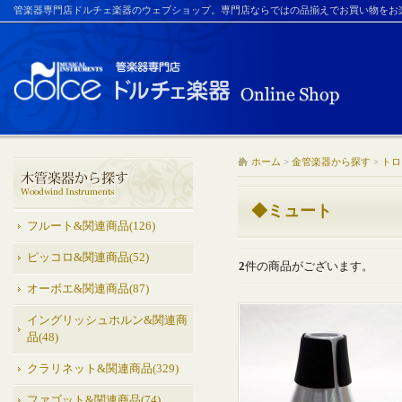
管楽器専門店ドルチェ楽器のウェブショップ。専門店ならではの品揃えでお買い物をお
ホーム
>
金管楽器から探す
>
トロ
◆ミュート
フルート&関連商品(126)
ピッコロ&関連商品(52)
2
件の商品がございます。
オーボエ&関連商品(87)
イングリッシュホルン&関連商
品(48)
クラリネット&関連商品(329)
ファゴット&関連商品(74)