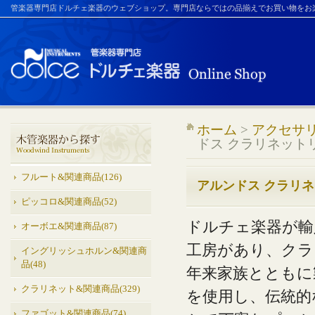
管楽器専門店ドルチェ楽器のウェブショップ。専門店ならではの品揃えでお買い物をお
ホーム
>
アクセサ
ドス クラリネット
フルート&関連商品(126)
アルンドス クラリ
ピッコロ&関連商品(52)
ドルチェ楽器が輸
オーボエ&関連商品(87)
工房があり、クラ
イングリッシュホルン&関連商
品(48)
年来家族とともに
クラリネット&関連商品(329)
を使用し、伝統的
ファゴット&関連商品(74)