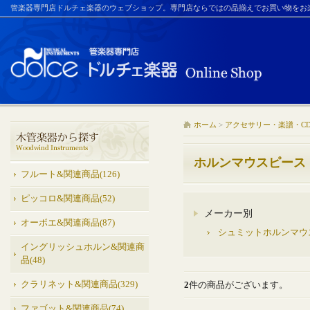
管楽器専門店ドルチェ楽器のウェブショップ。専門店ならではの品揃えでお買い物をお
ホーム
>
アクセサリー・楽譜・C
ホルンマウスピース
フルート&関連商品(126)
ピッコロ&関連商品(52)
メーカー別
オーボエ&関連商品(87)
シュミットホルンマウ
イングリッシュホルン&関連商
品(48)
クラリネット&関連商品(329)
2
件の商品がございます。
ファゴット&関連商品(74)