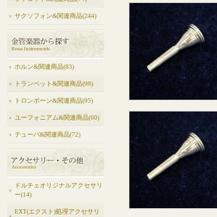
サクソフォン&関連商品(244)
ホルン&関連商品(83)
トランペット&関連商品(99)
トロンボーン&関連商品(95)
ユーフォニアム&関連商品(60)
テューバ&関連商品(72)
ドルチェオリジナルアクセサリ
ー(14)
EXT(エクスト)処理アクセサリ