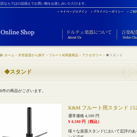
門店ならではの品揃えでお買い物をお楽しみいただけます。
ホーム
>
木管楽器から探す
>
フルート&関連商品
>
アクセサリー
>
◆スタンド
◆スタンド
1
件の商品がございます。
K&M フルート用スタンド 152
通常価格 4,180 円
¥ 4,180 円（税込）
様々な楽器スタンドにおいて定評のあ