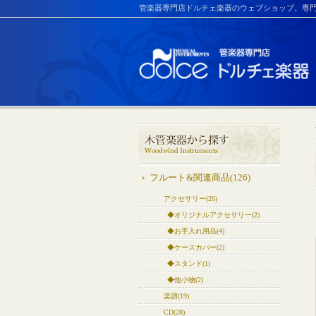
管楽器専門店ドルチェ楽器のウェブショップ。専
フルート&関連商品(126)
アクセサリー(20)
◆オリジナルアクセサリー(2)
◆お手入れ用品(4)
◆ケースカバー(2)
◆スタンド(1)
◆他小物(2)
楽譜(19)
CD(28)