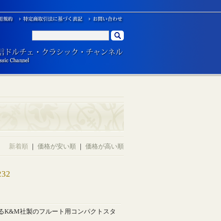
新着順
｜
価格が安い順
｜
価格が高い順
32
るK&M社製のフルート用コンパクトスタ