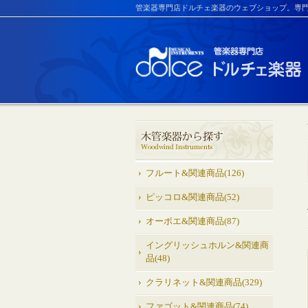
管楽器専門店ドルチェ楽器のウェブショップ。専
フルート&関連商品(126)
ピッコロ&関連商品(52)
オーボエ&関連商品(87)
イングリッシュホルン&関連商
品(48)
クラリネット&関連商品(329)
ファゴット&関連商品(74)