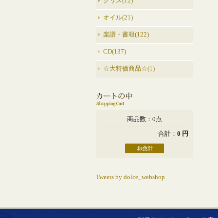
グリス(12)
オイル(21)
楽譜・書籍(122)
CD(137)
☆大特価商品☆(1)
商品数：0点
合計：
0 円
Tweets by dolce_webshop