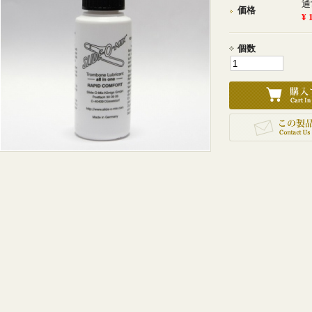
通
価格
¥
個数