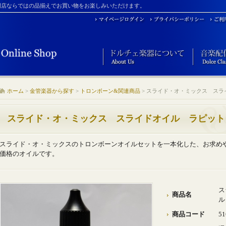
門店ならではの品揃えでお買い物をお楽しみいただけます。
ホーム
>
金管楽器から探す
>
トロンボーン&関連商品
>
スライド・オ・ミックス スラ
スライド・オ・ミックス スライドオイル ラピット
スライド・オ・ミックスのトロンボーンオイルセットを一本化した、お求め
価格のオイルです。
ス
商品名
ル
商品コード
51