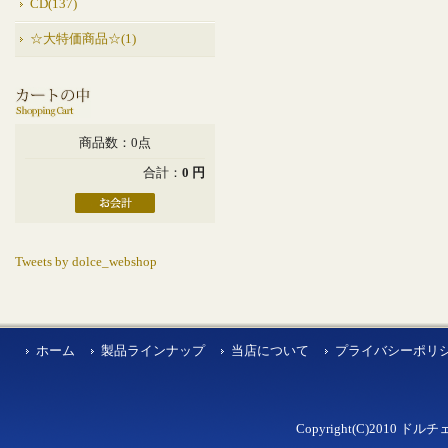
CD(137)
☆大特価商品☆(1)
商品数：0点
合計：
0 円
Tweets by dolce_webshop
ホーム
製品ラインナップ
当店について
プライバシーポリ
Copyright(C)2010 ドルチェ