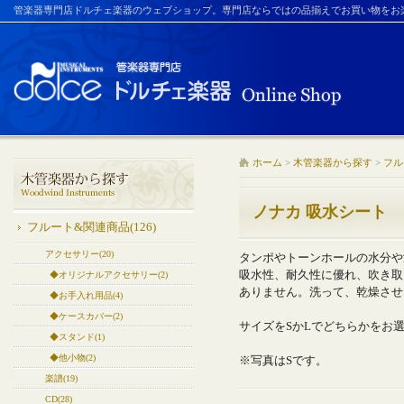
管楽器専門店ドルチェ楽器のウェブショップ。専門店ならではの品揃えでお買い物をお
ホーム
>
木管楽器から探す
>
フル
ノナカ 吸水シート
フルート&関連商品(126)
アクセサリー(20)
タンポやトーンホールの水分や
吸水性、耐久性に優れ、吹き取
◆オリジナルアクセサリー(2)
ありません。洗って、乾燥させ
◆お手入れ用品(4)
◆ケースカバー(2)
サイズをSかLでどちらかをお
◆スタンド(1)
◆他小物(2)
※写真はSです。
楽譜(19)
CD(28)