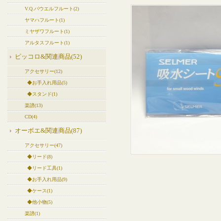
V.Q.パウエルフルート(2)
ヤマハフルート(1)
ミヤザワフルート(1)
アルタスフルート(1)
ピッコロ&関連商品(52)
アクセサリー(12)
◆お手入れ用品(5)
◆スタンド(1)
楽譜(13)
CD(4)
オーボエ&関連商品(87)
アクセサリー(47)
◆リード(8)
◆リード工具(1)
◆お手入れ用品(9)
◆ケース(1)
◆他小物(5)
楽譜(1)